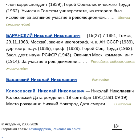
член корреспондент (1939), Герой Социалистического Труда
(1962). Учился в Томском университете, из которого был
исключён за активное участие в революционной… …
Москва
(энциклопедия)
БАРАНСКИЙ Николай Николаевич
— [15(27).7.1881, Томск,
29.11.1963, Москва], эконом икогеограф, ч. к. АН СССР (1939),
дер геогр. наук (1935), проф. (1929). Герой Соц. Труда (1962).
Засл. деят. науки РСФСР (1943). Окончил Моск. коммерч. ин т
(1914). За участие в рев. движении… …
Российская педагогическая
энциклопедия
Баранский Николай Николаевич
— …
Википедия
Колосовский, Николай Николаевич
— Николай Николаевич
Колосовский Дата рождения: 19 сентября 1891(1891 09 19)
Место рождения: Нижний Новгород Дата смерти …
Википедия
© Академик, 2000-2026
18+
Обратная связь:
Техподдержка
,
Реклама на сайте