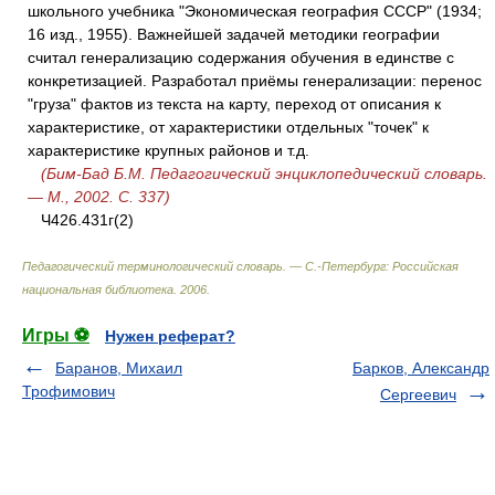
школьного учебника "Экономическая география СССР" (1934;
16 изд., 1955). Важнейшей задачей методики географии
считал генерализацию содержания обучения в единстве с
конкретизацией. Разработал приёмы генерализации: перенос
"груза" фактов из текста на карту, переход от описания к
характеристике, от характеристики отдельных "точек" к
характеристике крупных районов и т.д.
(Бим-Бад Б.М. Педагогический энциклопедический словарь.
— М., 2002. С. 337)
Ч426.431г(2)
Педагогический терминологический словарь. — С.-Петербург: Российская
национальная библиотека
.
2006
.
Игры ⚽
Нужен реферат?
Баранов, Михаил
Барков, Александр
Трофимович
Сергеевич